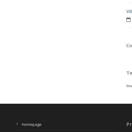
Vi
Co
Tw
In
Pr
Homepage