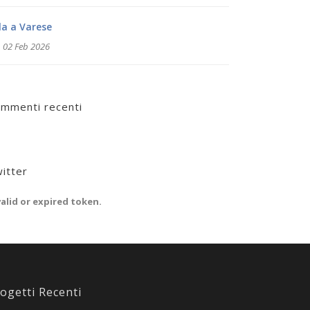
lla a Varese
02 Feb 2026
mmenti recenti
itter
valid or expired token.
ogetti Recenti