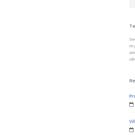
Te
Sed
mi 
ame
ult
Re
Pr
Vi