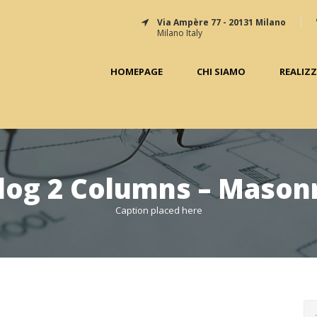
Via Ampère 77 - 20131 Milano
Milano Italy
HOMEPAGE
CHI SIAMO
REALIZ
log 2 Columns – Mason
Caption placed here