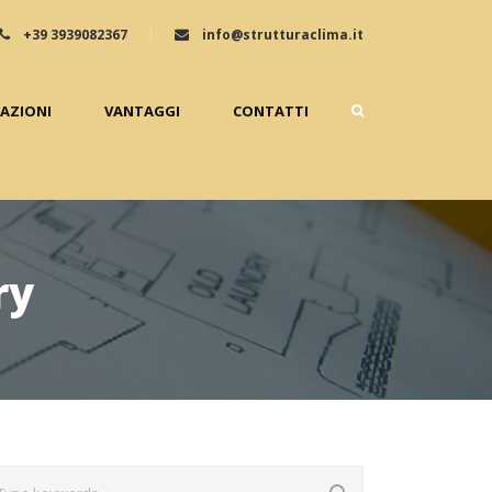
+39 3939082367
info@strutturaclima.it
ZAZIONI
VANTAGGI
CONTATTI
ry