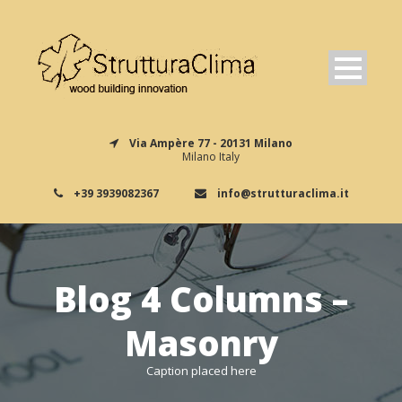
Via Ampère 77 - 20131 Milano
Milano Italy
+39 3939082367
info@strutturaclima.it
Blog 4 Columns –
Masonry
Caption placed here