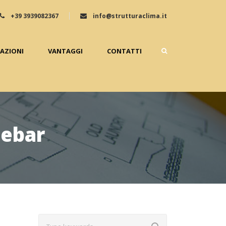
+39 3939082367
info@strutturaclima.it
ZAZIONI
VANTAGGI
CONTATTI
debar