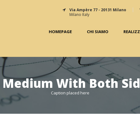
Via Ampère 77 - 20131 Milano
Milano Italy
HOMEPAGE
CHI SIAMO
REALIZ
 Medium With Both Si
Caption placed here