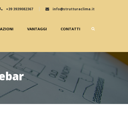
+39 3939082367
info@strutturaclima.it
ZAZIONI
VANTAGGI
CONTATTI
ebar