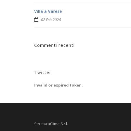
Villa a Varese
02 Feb 2026
Commenti recenti
Twitter
Invalid or expired token.
StrutturaClima S.r.l.