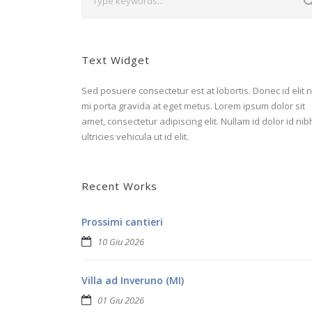
Text Widget
Sed posuere consectetur est at lobortis. Donec id elit 
mi porta gravida at eget metus. Lorem ipsum dolor sit
amet, consectetur adipiscing elit. Nullam id dolor id nib
ultricies vehicula ut id elit.
Recent Works
Prossimi cantieri
10 Giu 2026
Villa ad Inveruno (MI)
01 Giu 2026