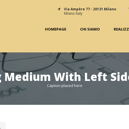
Via Ampère 77 - 20131 Milano
Milano Italy
HOMEPAGE
CHI SIAMO
REALIZ
g Medium With Left Sid
Caption placed here