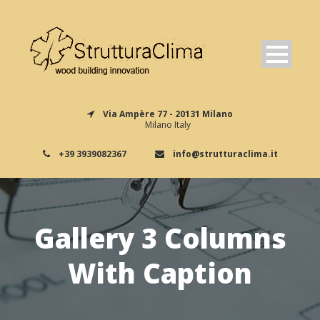
Via Ampère 77 - 20131 Milano
Milano Italy
+39 3939082367
info@strutturaclima.it
Gallery 3 Columns
With Caption