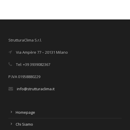
StrutturaClima S.r.l.
Via Ampère 77 – 20131 Milano
Tel: +39 3939082367
P.IVA 01958880229
info@strutturaclima.it
Homepage
Chi Siamo