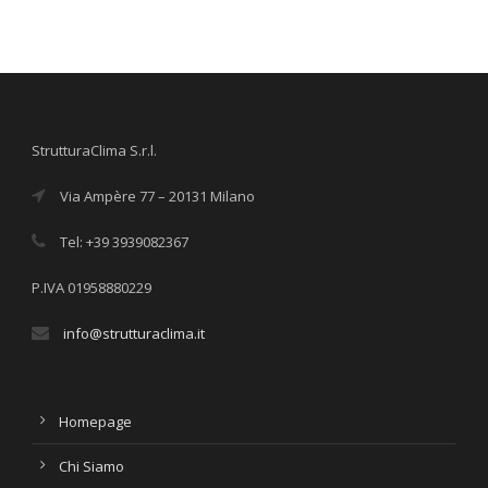
StrutturaClima S.r.l.
Via Ampère 77 – 20131 Milano
Tel: +39 3939082367
P.IVA 01958880229
info@strutturaclima.it
Homepage
Chi Siamo