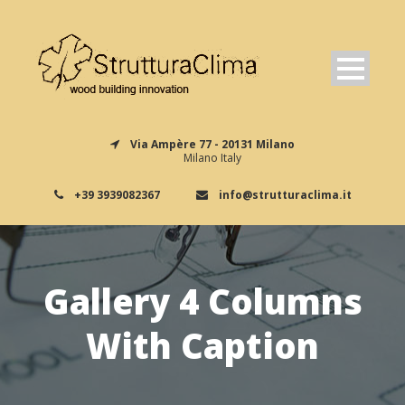
Via Ampère 77 - 20131 Milano
Milano Italy
+39 3939082367
info@strutturaclima.it
Gallery 4 Columns
With Caption