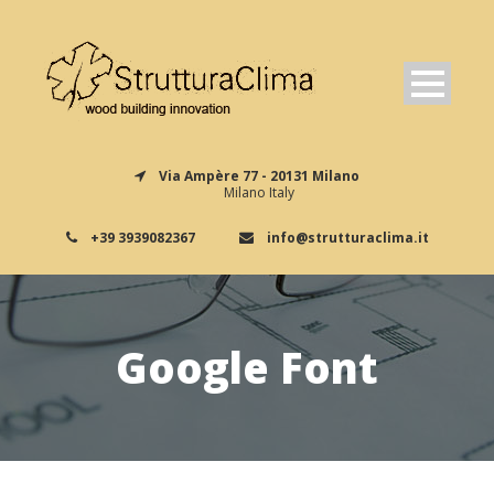
Via Ampère 77 - 20131 Milano
Milano Italy
+39 3939082367
info@strutturaclima.it
Google Font