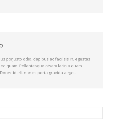
op
us porjusto odio, dapibus ac facilisis in, egestas
leo quam. Pellentesque otsem lacinia quam
Donec id elit non mi porta gravida aeget.