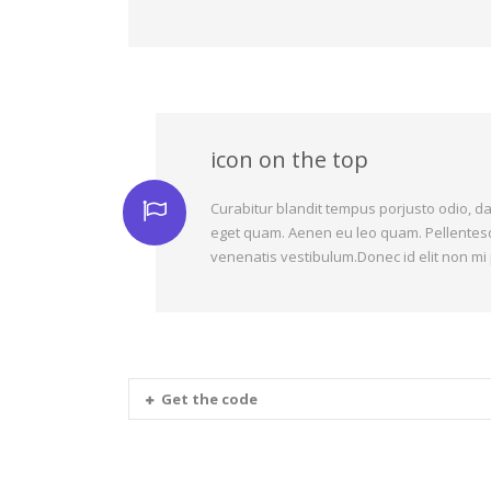
icon on the top
Curabitur blandit tempus porjusto odio, dap
eget quam. Aenen eu leo quam. Pellentes
venenatis vestibulum.Donec id elit non mi
Get the code