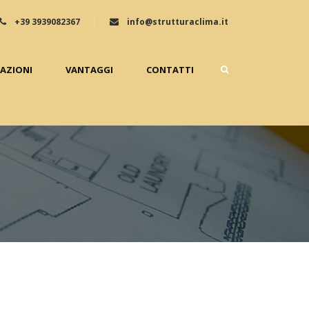
+39 3939082367
info@strutturaclima.it
ZAZIONI
VANTAGGI
CONTATTI