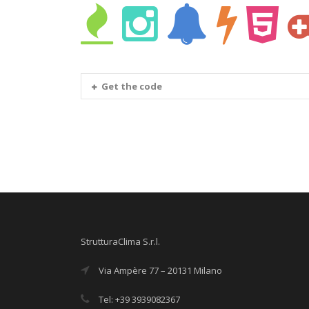
Get the code
StrutturaClima S.r.l.
Via Ampère 77 – 20131 Milano
Tel: +39 3939082367