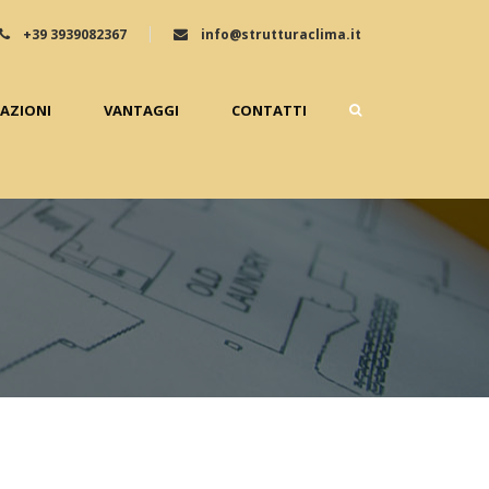
+39 3939082367
info@strutturaclima.it
ZAZIONI
VANTAGGI
CONTATTI