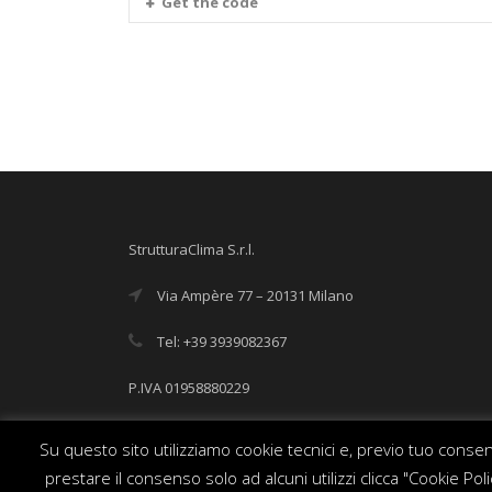
Get the code
StrutturaClima S.r.l.
Via Ampère 77 – 20131 Milano
Tel: +39 3939082367
P.IVA 01958880229
info@strutturaclima.it
Su questo sito utilizziamo cookie tecnici e, previo tuo consens
prestare il consenso solo ad alcuni utilizzi clicca "Cookie P