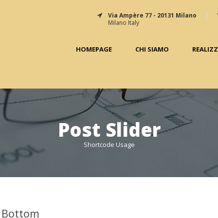
Via Ampère 77 - 20131 Milano
Milano Italy
HOMEPAGE
CHI SIAMO
REALIZ
Post Slider
Shortcode Usage
e Bottom