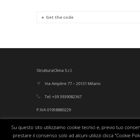
Get the code
StrutturaClima S.r.l.
Via Ampère 77 – 20131 Milano
Tel: +39 3939082367
P.IVA 01958880229
info@strutturaclima.it
Su questo sito utilizziamo cookie tecnici e, previo tuo consens
prestare il consenso solo ad alcuni utilizzi clicca "Cookie P