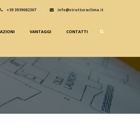
+39 3939082367
info@strutturaclima.it
ZAZIONI
VANTAGGI
CONTATTI