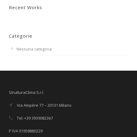
Recent Works
Categorie
Nessuna categoria
StrutturaClima S.r.l.
Via Ampère 77 – 20131 Milano
Tel: +39 3939082367
P.IVA 01958880229