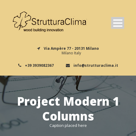
Via Ampère 77 - 20131 Milano
Milano Italy
+39 3939082367
info@strutturaclima.it
Project Modern 1
Columns
Caption placed here