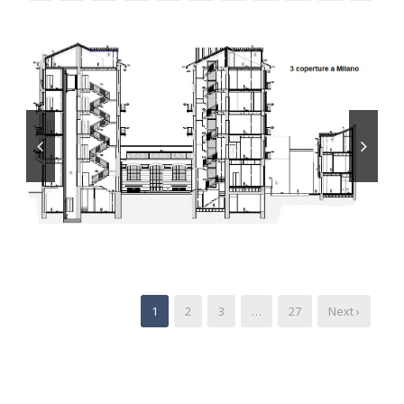
1
2
3
…
27
Next ›