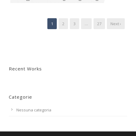
1
2
3
…
27
Next ›
Recent Works
Categorie
Nessuna categoria