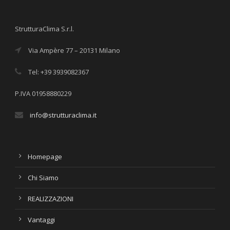
StrutturaClima S.r.l.
Via Ampère 77 – 20131 Milano
Tel: +39 3939082367
P.IVA 01958880229
info@strutturaclima.it
Homepage
Chi Siamo
REALIZZAZIONI
Vantaggi