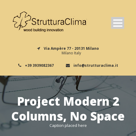
Via Ampère 77 - 20131 Milano
Milano Italy
+39 3939082367
info@strutturaclima.it
Project Modern 2
Columns, No Space
Caption placed here