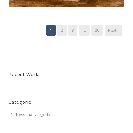
1
2
3
…
20
Next ›
Recent Works
Categorie
Nessuna categoria