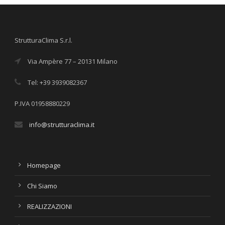
StrutturaClima S.r.l.
Via Ampère 77 – 20131 Milano
Tel: +39 3939082367
P.IVA 01958880229
info@strutturaclima.it
Homepage
Chi Siamo
REALIZZAZIONI