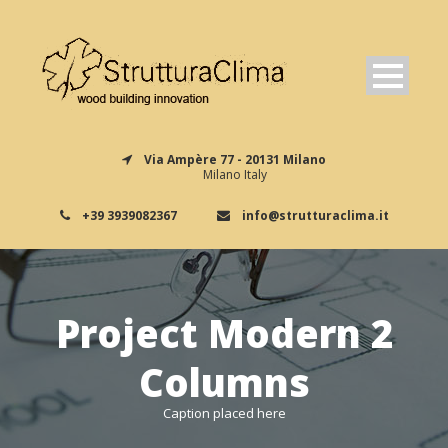
Via Ampère 77 - 20131 Milano
Milano Italy
+39 3939082367
info@strutturaclima.it
Project Modern 2
Columns
Caption placed here