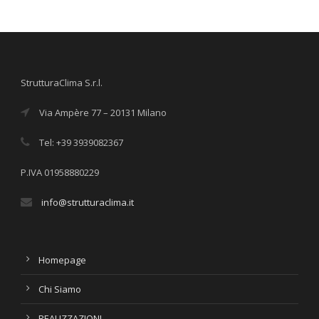
StrutturaClima S.r.l.
Via Ampère 77 – 20131 Milano
Tel: +39 3939082367
P.IVA 01958880229
info@strutturaclima.it
Homepage
Chi Siamo
REALIZZAZIONI