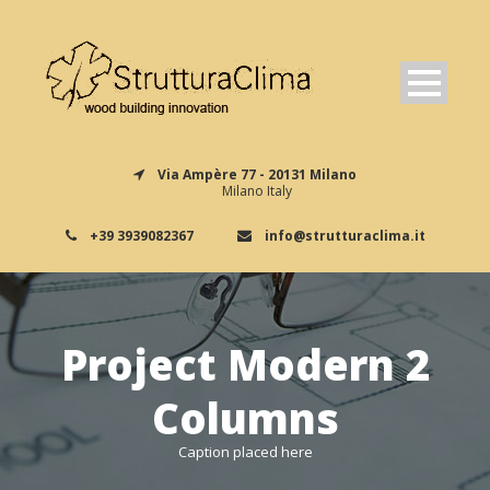
Via Ampère 77 - 20131 Milano
Milano Italy
+39 3939082367
info@strutturaclima.it
Project Modern 2
Columns
Caption placed here