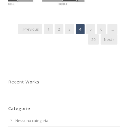
‹ Previous
1
2
3
4
5
6
…
20
Next ›
Recent Works
Categorie
Nessuna categoria