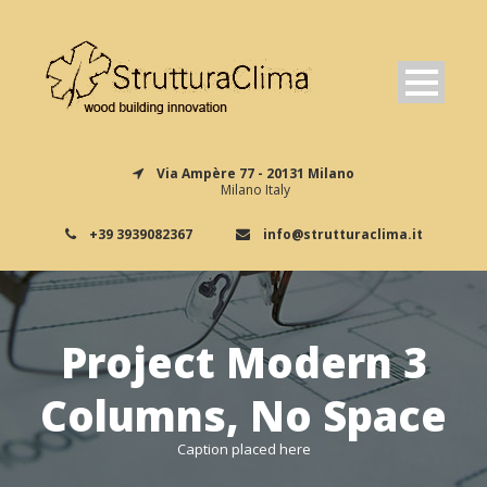
Via Ampère 77 - 20131 Milano
Milano Italy
+39 3939082367
info@strutturaclima.it
Project Modern 3
Columns, No Space
Caption placed here