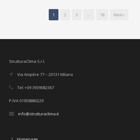
1
2
3
…
18
Next ›
StrutturaClima S.r.l.
Via Ampère 77 – 20131 Milano
Tel: +39 3939082367
P.IVA 01958880229
info@strutturaclima.it
Homepage