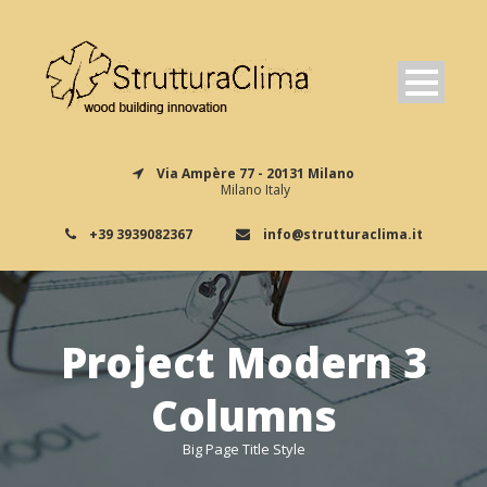
Via Ampère 77 - 20131 Milano
Milano Italy
+39 3939082367
info@strutturaclima.it
Project Modern 3
Columns
Big Page Title Style