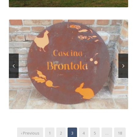
‹ Previous
1
2
3
4
5
…
18