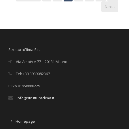
Next ›
StrutturaClima S.r.l.
Via Ampère 77 – 20131 Milano
Tel: +39 3939082367
P.IVA 01958880229
info@strutturaclima.it
Homepage