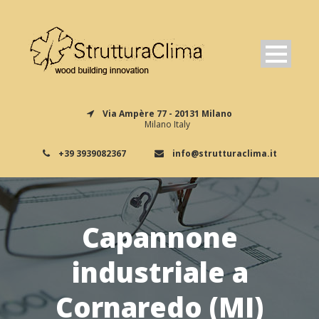
Via Ampère 77 - 20131 Milano
Milano Italy
+39 3939082367
info@strutturaclima.it
Capannone
industriale a
Cornaredo (MI)