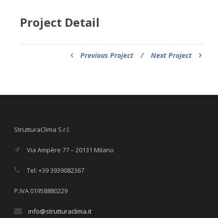
Project Detail
Previous Project
/
Next Project
StrutturaClima S.r.l.
Via Ampère 77 – 20131 Milano
Tel: +39 3939082367
P.IVA 01958880229
info@strutturaclima.it