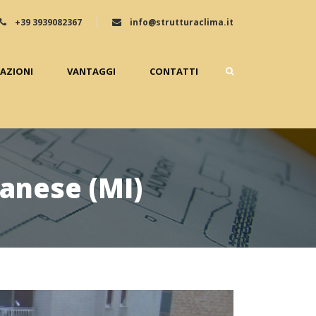
+39 3939082367
info@strutturaclima.it
ZAZIONI
VANTAGGI
CONTATTI
anese (MI)