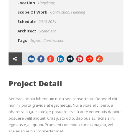
Location
Hongkong
Scope Of Work
Contruction, Planning
Schedule
2010-2014
Architect
Scand Arc
Tags
Airport
,
Construction
Project Detail
Aenean lacinia bibendum nulla sed consectetur. Donec id elit
non mi porta gravida at eget metus. Nulla vitae elit libero, a
pharetra augue. Integer posuere erat a ante venenatis dapibus
posuere velit aliquet. Cras justo odio, dapibus ac facilisis in,
egestas eget quam. Praesent commodo cursus magna, vel
scelerisque nisl consectetur et.