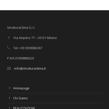
StrutturaClima S.r.l.
Via Ampère 77 – 20131 Milano
Tel: +39 3939082367
P.IVA 01958880229
info@strutturaclima.it
Homepage
Chi Siamo
REALIZZAZIONI