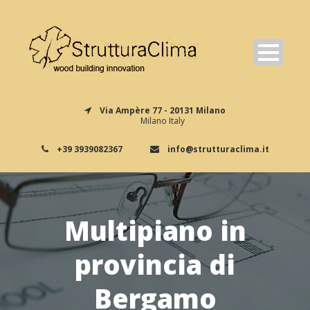
Via Ampère 77 - 20131 Milano
Milano Italy
+39 3939082367
info@strutturaclima.it
Multipiano in
provincia di
Bergamo