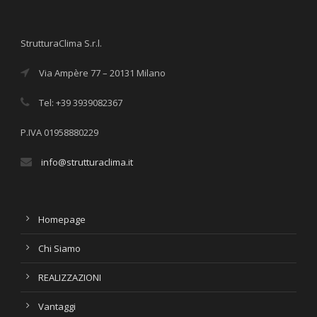
StrutturaClima S.r.l.
Via Ampère 77 – 20131 Milano
Tel: +39 3939082367
P.IVA 01958880229
info@strutturaclima.it
Homepage
Chi Siamo
REALIZZAZIONI
Vantaggi