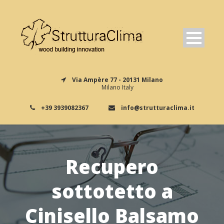
Via Ampère 77 - 20131 Milano
Milano Italy
+39 3939082367
info@strutturaclima.it
Recupero
sottotetto a
Cinisello Balsamo