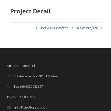
Project Detail
Previous Project
/
Next Project
StrutturaClima S.r.l.
Via Ampère 77 – 20131 Milano
Tel: +39 3939082367
P.IVA 01958880229
info@strutturaclima.it