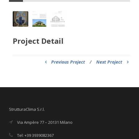
Project Detail
Previous Project
/
Next Project
StrutturaClima S.r.l.
Via Ampère 77 – 20131 Milano
Tel: +39 3939082367