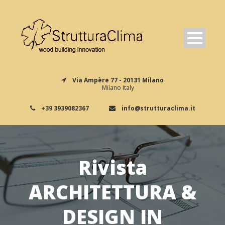
Via Ampère 77 - 20131 Milano
Milano Italy
+39 3939082367
info@strutturaclima.it
Rivista
ARCHITETTURA &
DESIGN IN