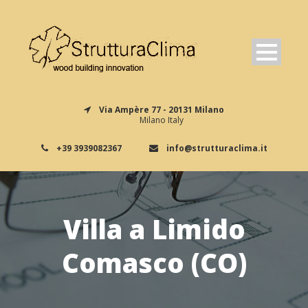
Via Ampère 77 - 20131 Milano
Milano Italy
+39 3939082367
info@strutturaclima.it
Villa a Limido
Comasco (CO)