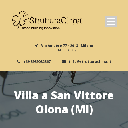
Via Ampère 77 - 20131 Milano
Milano Italy
+39 3939082367
info@strutturaclima.it
Villa a San Vittore
Olona (MI)