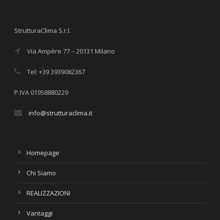
StrutturaClima S.r.l.
Via Ampère 77 – 20131 Milano
Tel: +39 3939082367
P.IVA 01958880229
info@strutturaclima.it
Homepage
Chi Siamo
REALIZZAZIONI
Vantaggi