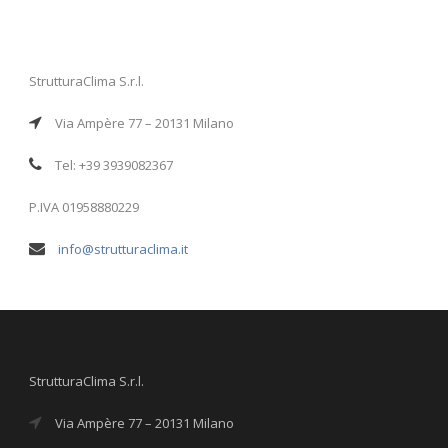
StrutturaClima S.r.l.
Via Ampère 77 – 20131 Milano
Tel: +39 3939082367
P.IVA 01958880229
info@strutturaclima.it
StrutturaClima S.r.l.
Via Ampère 77 – 20131 Milano