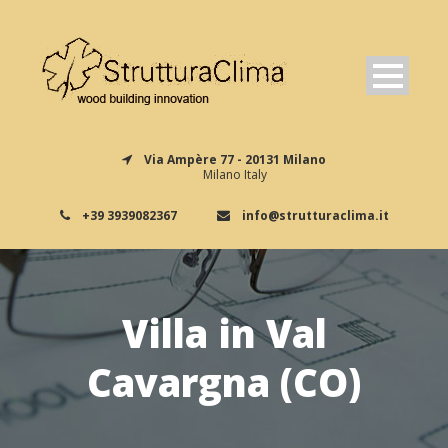
Via Ampère 77 - 20131 Milano
Milano Italy
+39 3939082367
info@strutturaclima.it
Villa in Val
Cavargna (CO)