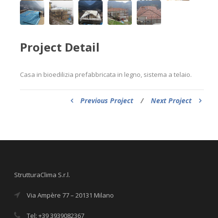
Project Detail
Casa in bioedilizia prefabbricata in legno, sistema a telaio.
Previous Project
/
Next Project
StrutturaClima S.r.l.
Via Ampère 77 – 20131 Milano
Tel: +39 3939082367