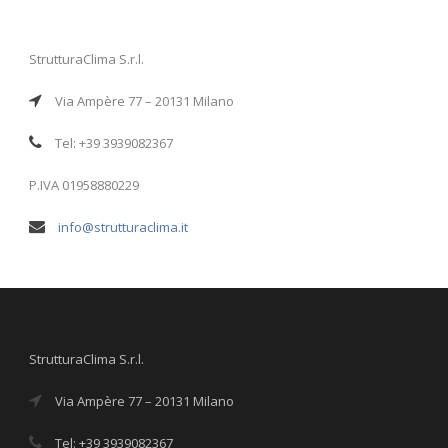
StrutturaClima S.r.l.
Via Ampère 77 – 20131 Milano
Tel: +39 3939082367
P.IVA 01958880229
info@strutturaclima.it
StrutturaClima S.r.l.
Via Ampère 77 – 20131 Milano
Tel: +39 3939082367