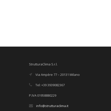
StrutturaClima S.r.l.
Via Ampère 77 – 20131 Milano
Tel: +39 3939082367
P.IVA 01958880229
info@strutturaclima.it