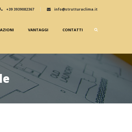
+39 3939082367
info@strutturaclima.it
ZAZIONI
VANTAGGI
CONTATTI
le