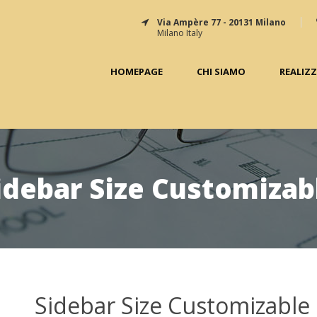
Via Ampère 77 - 20131 Milano
Milano Italy
HOMEPAGE
CHI SIAMO
REALIZ
idebar Size Customizab
Sidebar Size Customizable