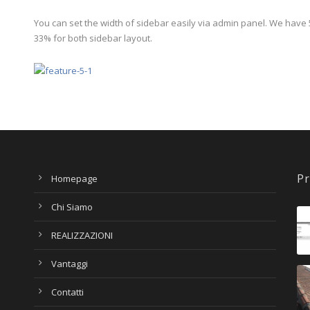
You can set the width of sidebar easily via admin panel. We have 
33% for both sidebar layout.
Pr
Homepage
Chi Siamo
REALIZZAZIONI
Vantaggi
Contatti