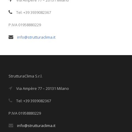
Via Ampère 77 – 20131 Milano
Tel: +39 3939082367
P.IVA 01958880229
info@strutturaclima.it
StrutturaClima S.r.l.
Via Ampère 77 – 20131 Milano
Tel: +39 3939082367
P.IVA 01958880229
info@strutturaclima.it