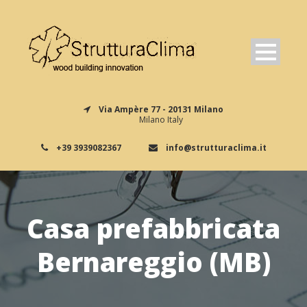
Via Ampère 77 - 20131 Milano
Milano Italy
+39 3939082367
info@strutturaclima.it
Casa prefabbricata
Bernareggio (MB)