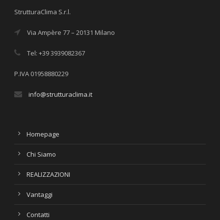
StrutturaClima S.r.l.
Via Ampère 77 – 20131 Milano
Tel: +39 3939082367
P.IVA 01958880229
info@strutturaclima.it
Homepage
Chi Siamo
REALIZZAZIONI
Vantaggi
Contatti