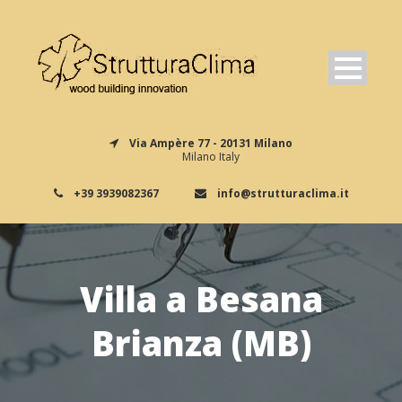
Via Ampère 77 - 20131 Milano
Milano Italy
+39 3939082367
info@strutturaclima.it
Villa a Besana
Brianza (MB)