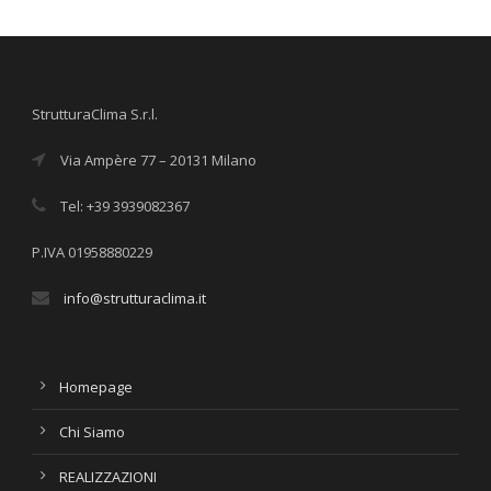
StrutturaClima S.r.l.
Via Ampère 77 – 20131 Milano
Tel: +39 3939082367
P.IVA 01958880229
info@strutturaclima.it
Homepage
Chi Siamo
REALIZZAZIONI