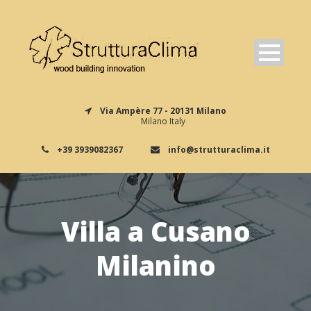
Via Ampère 77 - 20131 Milano
Milano Italy
+39 3939082367
info@strutturaclima.it
Villa a Cusano
Milanino