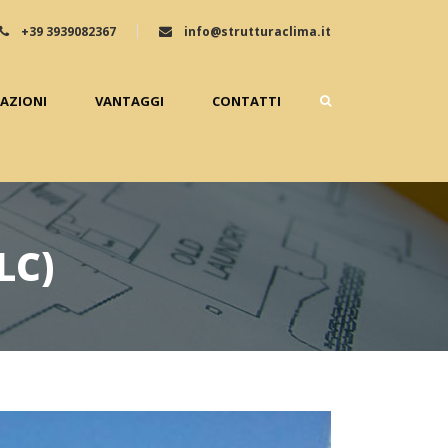
+39 3939082367
info@strutturaclima.it
ZAZIONI
VANTAGGI
CONTATTI
LC)