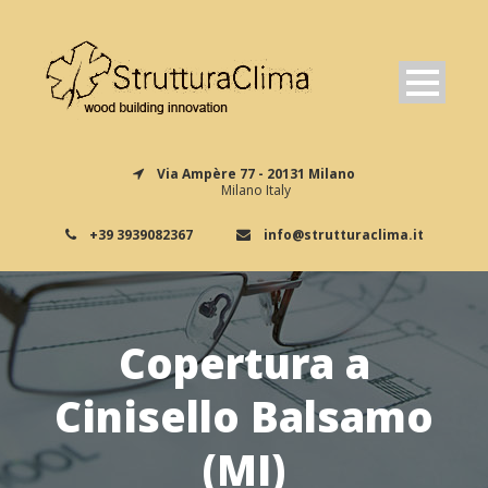
Via Ampère 77 - 20131 Milano
Milano Italy
+39 3939082367
info@strutturaclima.it
Copertura a
Cinisello Balsamo
(MI)