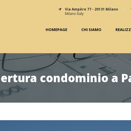
Via Ampère 77 - 20131 Milano
Milano Italy
HOMEPAGE
CHI SIAMO
REALIZ
ertura condominio a P