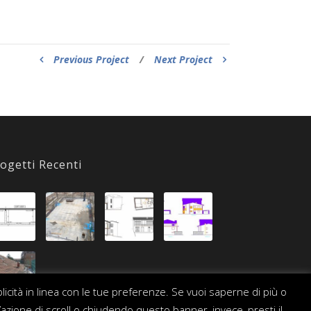
Previous Project
/
Next Project
ogetti Recenti
blicità in linea con le tue preferenze. Se vuoi saperne di più o
’azione di scroll o chiudendo questo banner, invece, presti il