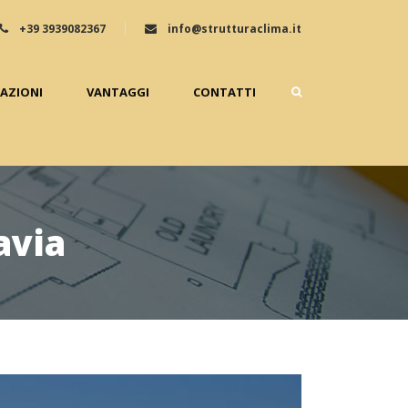
+39 3939082367
info@strutturaclima.it
ZAZIONI
VANTAGGI
CONTATTI
avia