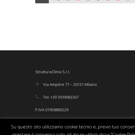
StrutturaClima S.r.l.
Via Ampère 77 – 20131 Milano
Tel: +39 3939082367
P.IVA 01958880229
info@strutturaclima.it
Su questo sito utilizziamo cookie tecnici e, previo tuo consens
prestare il consenso solo ad alcuni utilizzi clicca "Cookie P