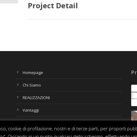
Project Detail
Pr
Homepage
Chi Siamo
REALIZZAZIONI
Vantaggi
Contatti
o, cookie di profilazione, nostri e di terze parti, per proporti pub
olicy". Cliccando in un punto qualsiasi dello schermo, effettuando un