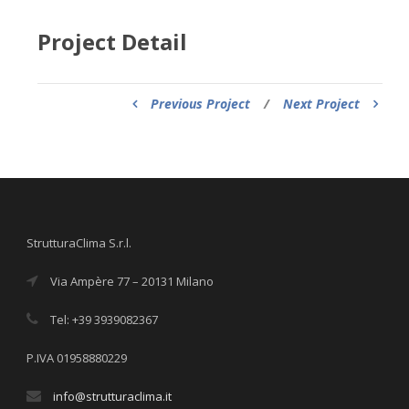
Project Detail
Previous Project
/
Next Project
StrutturaClima S.r.l.
Via Ampère 77 – 20131 Milano
Tel: +39 3939082367
P.IVA 01958880229
info@strutturaclima.it