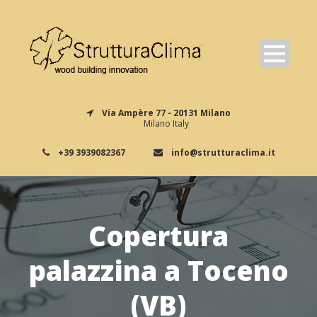
Via Ampère 77 - 20131 Milano
Milano Italy
+39 3939082367
info@strutturaclima.it
Copertura
palazzina a Toceno
(VB)