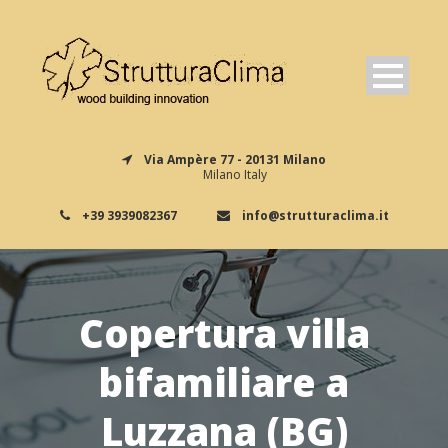
Via Ampère 77 - 20131 Milano
Milano Italy
+39 3939082367
info@strutturaclima.it
Copertura villa
bifamiliare a
Luzzana (BG)