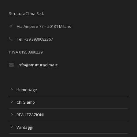
StrutturaClima S.r.l.
Via Ampère 77 – 20131 Milano
Tel: +39 3939082367
P.IVA 01958880229
info@strutturaclima.it
Homepage
Chi Siamo
REALIZZAZIONI
Vantaggi