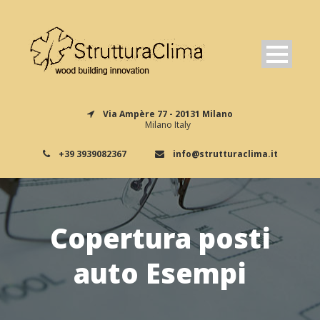
Via Ampère 77 - 20131 Milano
Milano Italy
+39 3939082367
info@strutturaclima.it
Copertura posti
auto Esempi