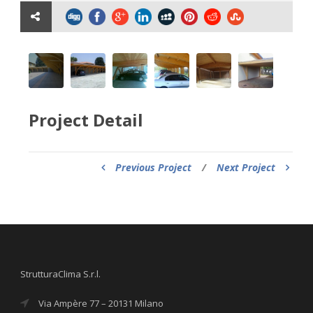
Project Detail
Previous Project
/
Next Project
StrutturaClima S.r.l.
Via Ampère 77 – 20131 Milano