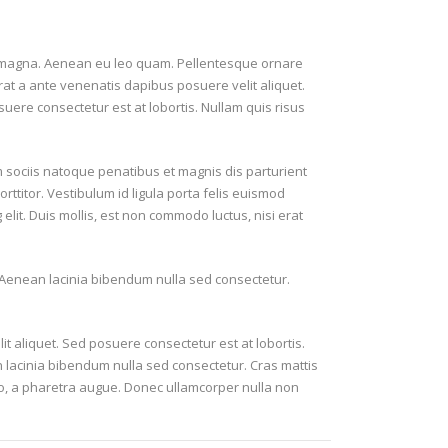
n magna. Aenean eu leo quam. Pellentesque ornare
at a ante venenatis dapibus posuere velit aliquet.
uere consectetur est at lobortis. Nullam quis risus
m sociis natoque penatibus et magnis dis parturient
ttitor. Vestibulum id ligula porta felis euismod
lit. Duis mollis, est non commodo luctus, nisi erat
. Aenean lacinia bibendum nulla sed consectetur.
t aliquet. Sed posuere consectetur est at lobortis.
 lacinia bibendum nulla sed consectetur. Cras mattis
ero, a pharetra augue. Donec ullamcorper nulla non