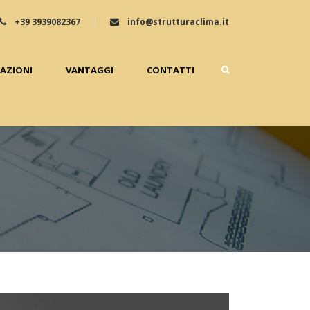
+39 3939082367
info@strutturaclima.it
ZAZIONI
VANTAGGI
CONTATTI