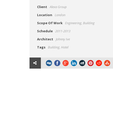
Client
Alexa Group
Location
London
Scope Of Work
Engineering, Building
Schedule
2011-2013
Architect
Johnny Ive
Tags
Building
,
Hotel