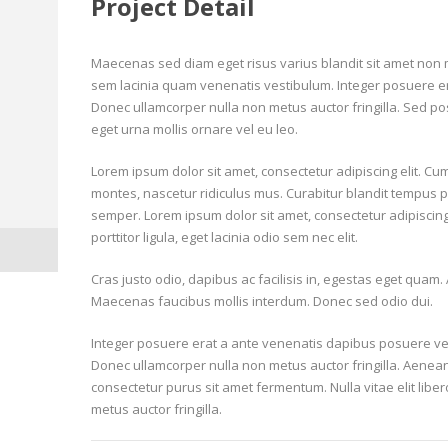
Project Detail
Maecenas sed diam eget risus varius blandit sit amet no
sem lacinia quam venenatis vestibulum. Integer posuere er
Donec ullamcorper nulla non metus auctor fringilla. Sed pos
eget urna mollis ornare vel eu leo.
Lorem ipsum dolor sit amet, consectetur adipiscing elit. Cu
montes, nascetur ridiculus mus. Curabitur blandit tempus por
semper. Lorem ipsum dolor sit amet, consectetur adipiscing e
porttitor ligula, eget lacinia odio sem nec elit.
Cras justo odio, dapibus ac facilisis in, egestas eget quam
Maecenas faucibus mollis interdum. Donec sed odio dui.
Integer posuere erat a ante venenatis dapibus posuere veli
Donec ullamcorper nulla non metus auctor fringilla. Aenean
consectetur purus sit amet fermentum. Nulla vitae elit lib
metus auctor fringilla.