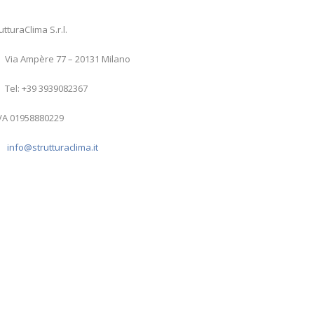
utturaClima S.r.l.
Via Ampère 77 – 20131 Milano
Tel: +39 3939082367
IVA 01958880229
info@strutturaclima.it