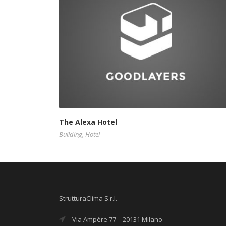
The Alexa Hotel
Building
,
Hotel
StrutturaClima S.r.l.
Via Ampère 77 – 20131 Milano