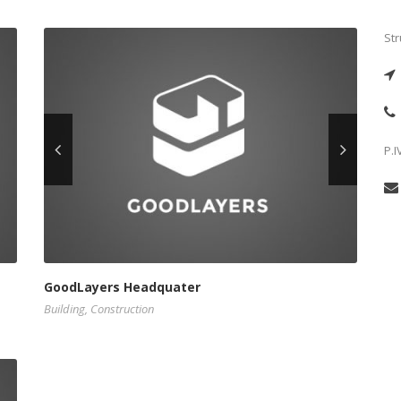
Str
P.
GoodLayers Headquater
Building
,
Construction