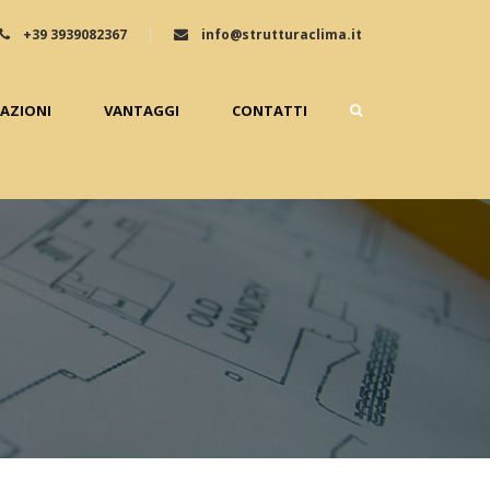
+39 3939082367
info@strutturaclima.it
ZAZIONI
VANTAGGI
CONTATTI