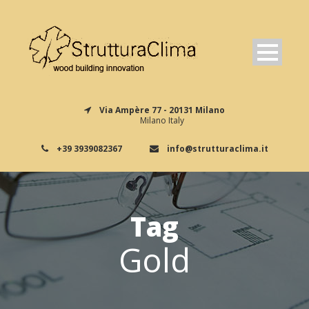
Via Ampère 77 - 20131 Milano
Milano Italy
+39 3939082367
info@strutturaclima.it
Tag
Gold