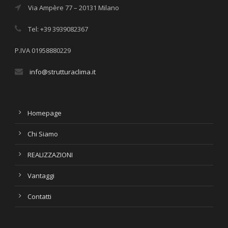
Via Ampère 77 – 20131 Milano
Tel: +39 3939082367
P.IVA 01958880229
info@strutturaclima.it
Homepage
Chi Siamo
REALIZZAZIONI
Vantaggi
Contatti