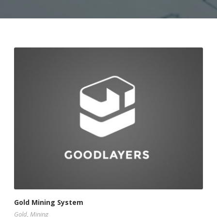
Gold Mining System
Gold
,
Mining