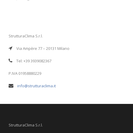
StrutturaClima S.r.l.
Via Ampère 77 – 20131 Milano
Tel: +39 3939082367
P.IVA 01958880229
info@strutturaclima.it
StrutturaClima S.r.l.