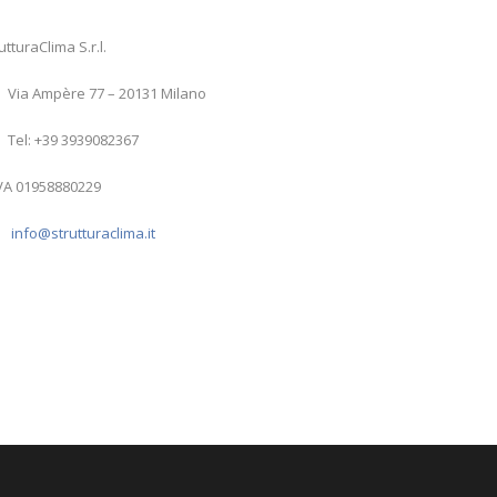
utturaClima S.r.l.
Via Ampère 77 – 20131 Milano
Tel: +39 3939082367
IVA 01958880229
info@strutturaclima.it