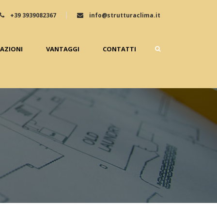
+39 3939082367
info@strutturaclima.it
ZAZIONI
VANTAGGI
CONTATTI