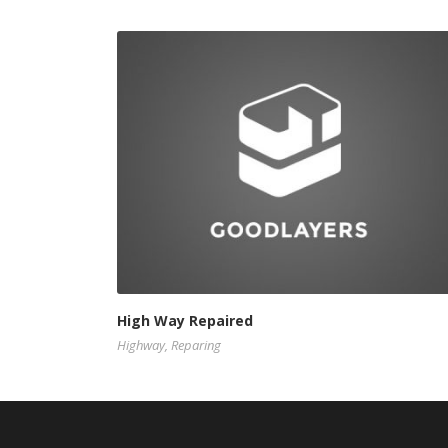
High Way Repaired
Highway
,
Reparing