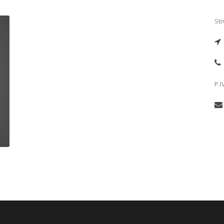
Str
P.