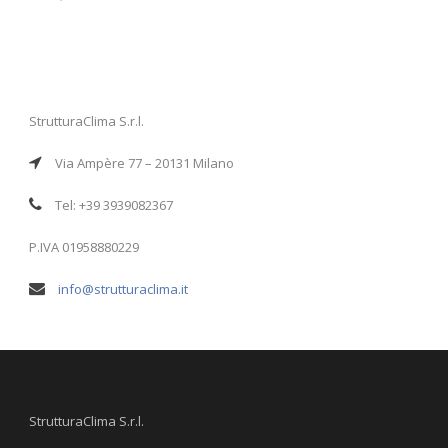
StrutturaClima S.r.l.
Via Ampère 77 – 20131 Milano
Tel: +39 3939082367
P.IVA 01958880229
info@strutturaclima.it
StrutturaClima S.r.l.